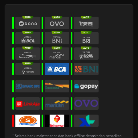
* Selama bank maintenance dan bank offline deposit dan penarikan