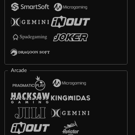
Arcade