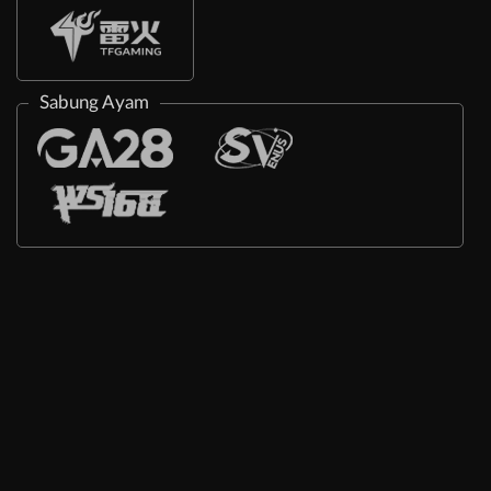
Sabung Ayam