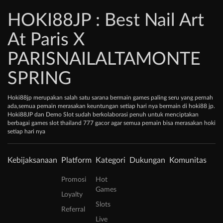
HOKI88JP : Best Nail Art
At Paris X
PARISNAILALTAMONTE
SPRING
Hoki88jp merupakan salah satu sarana bermain games paling seru yang pernah
ada,semua pemain merasakan keuntungan setiap hari nya bermain di hoki88 jp.
Hoki88JP dan Demo Slot sudah berkolaborasi penuh untuk menciptakan
berbagai games slot thailand 777 gacor agar semua pemain bisa merasakan hoki
setiap hari nya
Kebijaksanaan
Platform
Kategori
Dukungan
Komunitas
Promosi
Hot
Games
Loyalty
Slots
Referral
Live