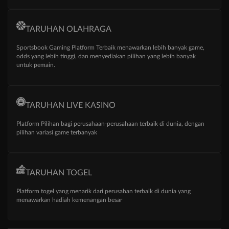
TARUHAN OLAHRAGA
Sportsbook Gaming Platform Terbaik menawarkan lebih banyak game,
odds yang lebih tinggi, dan menyediakan pilihan yang lebih banyak
untuk pemain.
TARUHAN LIVE KASINO
Platform Pilihan bagi perusahaan-perusahaan terbaik di dunia, dengan
pilihan variasi game terbanyak
TARUHAN TOGEL
Platform togel yang menarik dari perusahan terbaik di dunia yang
menawarkan hadiah kemenangan besar