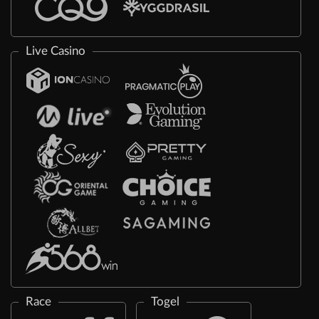
Live Casino
Race
Togel