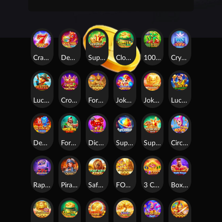
Crazy777 2
Devil Fire Bonu$ Coin
Super Ace 2
Clover Coins 4x4
100 Blazing Clover
Crystal 777 DELUXE
Lucky Macaw
Crown of Fortune
Fortune Garuda 1000
Joker's Fortune
Joker Coins Expanded
Lucky Caramelo
Devil Fire Twins
Fortune Hook Boom
Dice & Drop
Supernova
Super Ace SPEED
Circus Joker 4096
Rapid Gems 777
Pirate Queen 2
Safari King
FORTUNE GARUDA 500
3 Coin Treasures 2
Boxing King Title Match