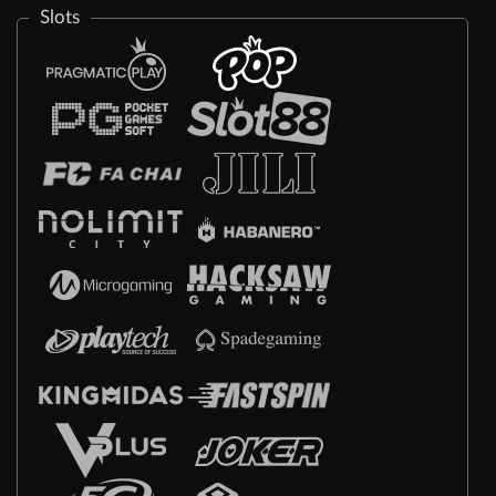
Slots