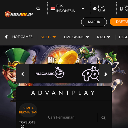
BHS
Live
Ve
Chat
M
INDONESIA
DAFTA
MASUK
IDR
12,743,455,
HOT GAMES
SLOTS
LIVE CASINO
RACE
TOG
ADVANTPLAY
SEMUA
PERMAINAN
TOP
SLOTS
20