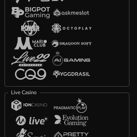
Live Casino