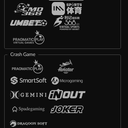
Crash Game