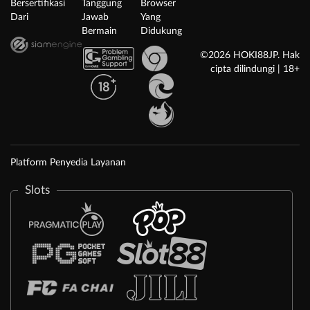
Bersertifikasi
Tanggung
Browser
Dari
Jawab
Yang
Bermain
Didukung
©2026 HOKI88JP. Hak
cipta dilindungi | 18+
Platform Penyedia Layanan
Slots