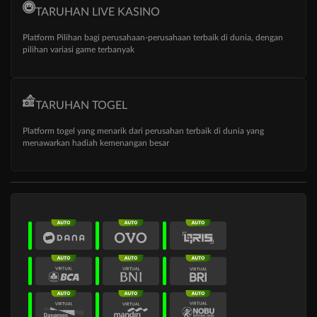
TARUHAN LIVE KASINO
Platform Pilihan bagi perusahaan-perusahaan terbaik di dunia, dengan
pilihan variasi game terbanyak
TARUHAN TOGEL
Platform togel yang menarik dari perusahan terbaik di dunia yang
menawarkan hadiah kemenangan besar