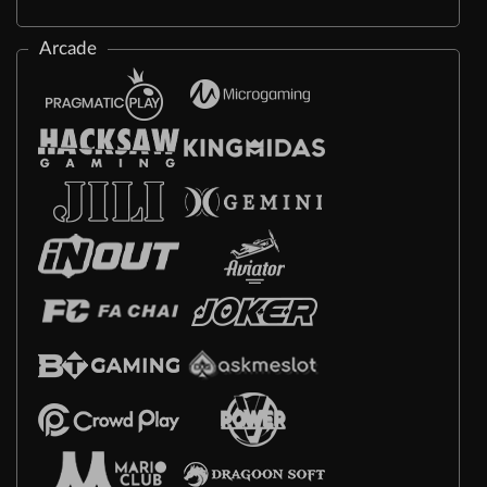
Arcade