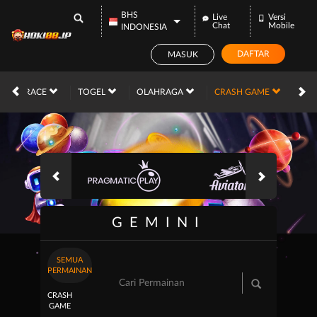
BHS
Live
Versi
Chat
Mobile
INDONESIA
DAFTAR
MASUK
RACE
TOGEL
OLAHRAGA
CRASH GAME
AR
GEMINI
SEMUA
PERMAINAN
CRASH
GAME