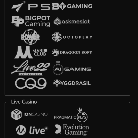
Live Casino