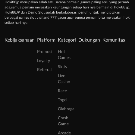
Hoki88jp merupakan salah satu sarana bermain games paling seru yang pernah
ada,semua pemain merasakan keuntungan setiap hari nya bermain di hoki88 jp.
Hoki88JP dan Demo Slot sudah berkolaborasi penuh untuk menciptakan
berbagai games slot thailand 777 gacor agar semua pemain bisa merasakan hoki
setiap hari nya
Kebijaksanaan
Platform
Kategori
Dukungan
Komunitas
Promosi
Hot
Games
Loyalty
Slots
Referral
Live
Casino
Race
Togel
Olahraga
Crash
Game
Arcade