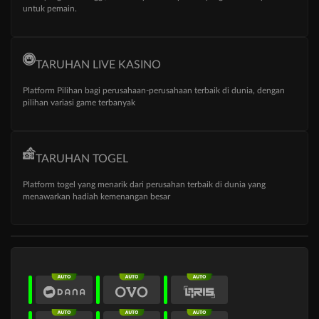
untuk pemain.
TARUHAN LIVE KASINO
Platform Pilihan bagi perusahaan-perusahaan terbaik di dunia, dengan
pilihan variasi game terbanyak
TARUHAN TOGEL
Platform togel yang menarik dari perusahan terbaik di dunia yang
menawarkan hadiah kemenangan besar