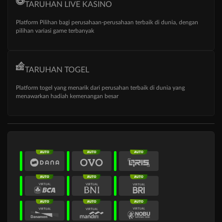
TARUHAN LIVE KASINO
Platform Pilihan bagi perusahaan-perusahaan terbaik di dunia, dengan
pilihan variasi game terbanyak
TARUHAN TOGEL
Platform togel yang menarik dari perusahan terbaik di dunia yang
menawarkan hadiah kemenangan besar