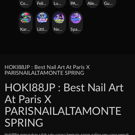
Cooking Red
Felix The Robber
Lumina Drift
PANDA BLESSING
Alien Invasion
Guardian of Gold
Kart Rush
Little Mermaid
Nexus Blade
Space Cat
HOKI88JP : Best Nail Art At Paris X
PARISNAILALTAMONTE SPRING
HOKI88JP : Best Nail Art
At Paris X
PARISNAILALTAMONTE
SPRING
Hoki88jp merupakan salah satu sarana bermain games paling seru yang pernah