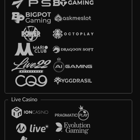
Live Casino