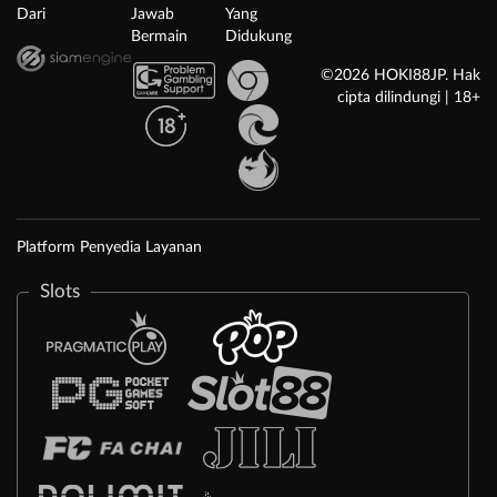
Dari
Jawab
Yang
Bermain
Didukung
©2026 HOKI88JP. Hak
cipta dilindungi | 18+
Platform Penyedia Layanan
Slots