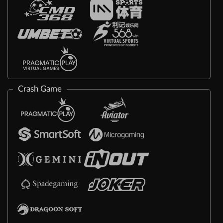
Crash Game