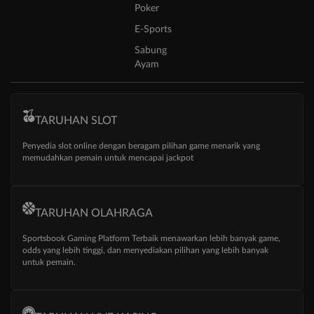
Poker
E-Sports
Sabung
Ayam
TARUHAN SLOT
Penyedia slot online dengan beragam pilihan game menarik yang
memudahkan pemain untuk mencapai jackpot
TARUHAN OLAHRAGA
Sportsbook Gaming Platform Terbaik menawarkan lebih banyak game,
odds yang lebih tinggi, dan menyediakan pilihan yang lebih banyak
untuk pemain.