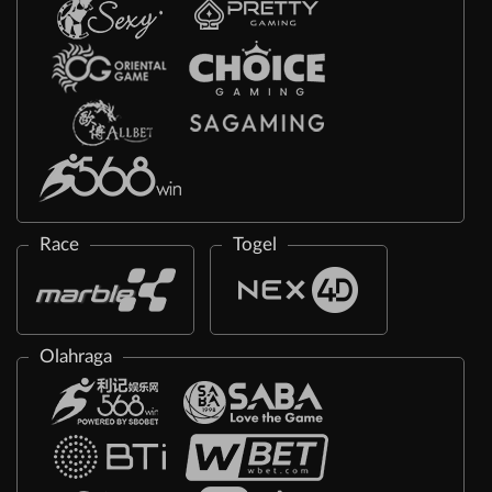
Race
Togel
Olahraga