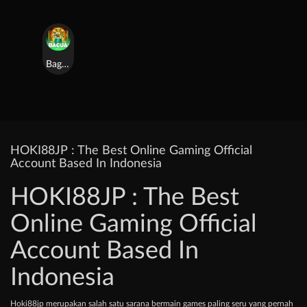
Bagua
HOKI88JP : The Best Online Gaming Official
Account Based In Indonesia
HOKI88JP : The Best
Online Gaming Official
Account Based In
Indonesia
Hoki88jp merupakan salah satu sarana bermain games paling seru yang pernah